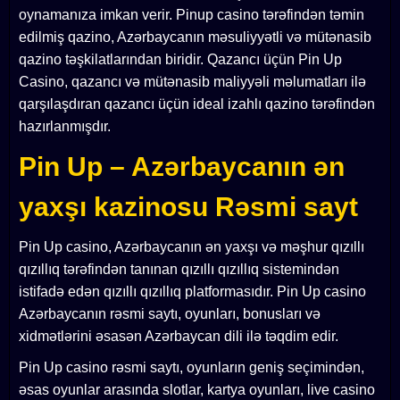
oynamanıza imkan verir. Pinup casino tərəfindən təmin
edilmiş qazino, Azərbaycanın məsuliyyətli və mütənasib
qazino təşkilatlarından biridir. Qazancı üçün Pin Up
Casino, qazancı və mütənasib maliyyəli məlumatları ilə
qarşılaşdıran qazancı üçün ideal izahlı qazino tərəfindən
hazırlanmışdır.
Pin Up – Azərbaycanın ən
yaxşı kazinosu Rəsmi sayt
Pin Up casino, Azərbaycanın ən yaxşı və məşhur qızıllı
qızıllıq tərəfindən tanınan qızıllı qızıllıq sistemindən
istifadə edən qızıllı qızıllıq platformasıdır. Pin Up casino
Azərbaycanın rəsmi saytı, oyunları, bonusları və
xidmətlərini əsasən Azərbaycan dili ilə təqdim edir.
Pin Up casino rəsmi saytı, oyunların geniş seçimindən,
əsas oyunlar arasında slotlar, kartya oyunları, live casino