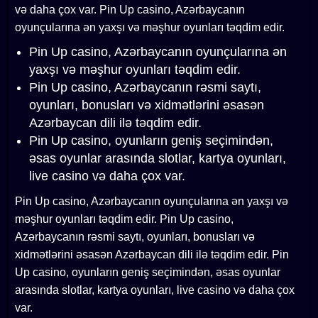
və daha çox var. Pin Up casino, Azərbaycanın
oyunçularına ən yaxşı və məşhur oyunları təqdim edir.
Pin Up casino, Azərbaycanın oyunçularına ən
yaxşı və məşhur oyunları təqdim edir.
Pin Up casino, Azərbaycanın rəsmi saytı,
oyunları, bonusları və xidmətlərini əsasən
Azərbaycan dili ilə təqdim edir.
Pin Up casino, oyunların geniş seçimindən,
əsas oyunlar arasında slotlar, kartya oyunları,
live casino və daha çox var.
Pin Up casino, Azərbaycanın oyunçularına ən yaxşı və
məşhur oyunları təqdim edir. Pin Up casino,
Azərbaycanın rəsmi saytı, oyunları, bonusları və
xidmətlərini əsasən Azərbaycan dili ilə təqdim edir. Pin
Up casino, oyunların geniş seçimindən, əsas oyunlar
arasında slotlar, kartya oyunları, live casino və daha çox
var.