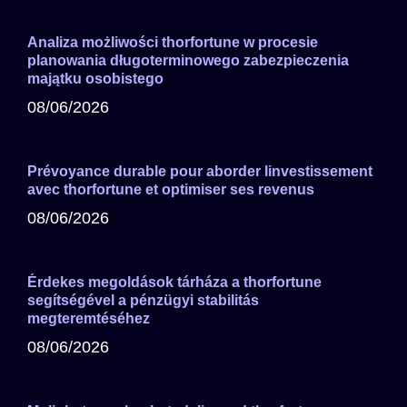
Analiza możliwości thorfortune w procesie
planowania długoterminowego zabezpieczenia
majątku osobistego
08/06/2026
Prévoyance durable pour aborder linvestissement
avec thorfortune et optimiser ses revenus
08/06/2026
Érdekes megoldások tárháza a thorfortune
segítségével a pénzügyi stabilitás
megteremtéséhez
08/06/2026