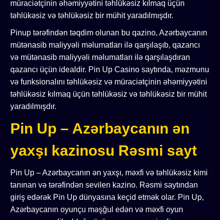
müraciətçinin əhəmiyyətini təhlükəsiz kılmaq üçün
təhlükəsiz və təhlükəsiz bir mühit yaradılmışdır.
Pinup tərəfindən təqdim olunan bu qazino, Azərbaycanın
mütənasib maliyyəli məlumatları ilə qarşılaşıb, qazancı
və mütənasib maliyyəli məlumatları ilə qarşılaşdıran
qazancı üçün idealdir. Pin Up Casino saytında, məzmunu
və funksionalını təhlükəsiz və müraciətçinin əhəmiyyətini
təhlükəsiz kılmaq üçün təhlükəsiz və təhlükəsiz bir mühit
yaradılmışdır.
Pin Up – Azərbaycanın ən
yaxşı kazinosu Rəsmi sayt
Pin Up – Azərbaycanın ən yaxşı, məxfi və təhlükəsiz kimi
tanınan və tərəfindən sevilen kazino. Rəsmi saytından
giriş edərək Pin Up dünyasına keçid etmək olar. Pin Up,
Azərbaycanın oyunçu məşğul edən və məxfi oyun