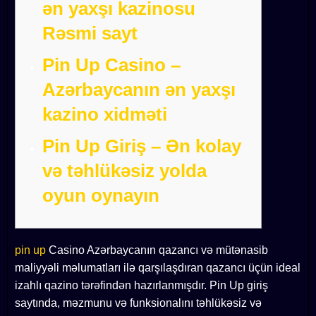
ən yaxşı kazinosu
Rəsmi sayt
Pin Up Casino –
Azərbaycanın ən yaxşı
kazino xidməti
Pin Up Giriş – Ən kolay
və təhlükəsiz yolda
oyun oynayın
pin up
Casino Azərbaycanın qazancı və mütənasib
maliyyəli məlumatları ilə qarşılaşdıran qazancı üçün ideal
izahlı qazino tərəfindən hazırlanmışdır. Pin Up giriş
saytında, məzmunu və funksionalını təhlükəsiz və