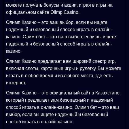
можете получать бонусы и акции, играя в игры на
официальном сайте Olimp Casino.
Олимп Казино – это ваш выбор, если вы ищете
надежный и безопасный способ играть в онлайн-
казино. Олимп бет – это ваш выбор, если вы ищете
надежный и безопасный способ играть в онлайн-
казино.
Олимп Казино предлагает вам широкий спектр игр,
включая слоты, карточные игры и рулетку. Вы можете
играть в любое время и из любого места, где есть
интернет.
Олимп Казино – это официальный сайт в Казахстане,
который предлагает вам безопасный и надежный
способ играть в онлайн-казино. Олимп бет – это ваш
выбор, если вы ищете надежный и безопасный
способ играть в онлайн-казино.