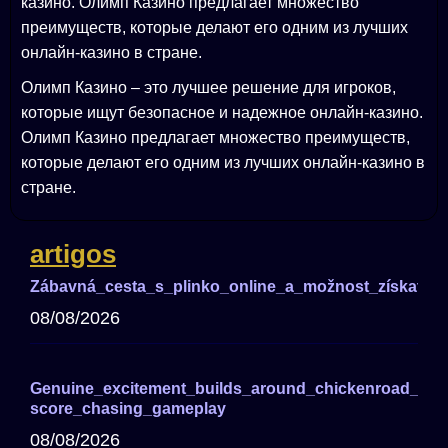
казино. Олимп Казино предлагает множество
преимуществ, которые делают его одним из лучших
онлайн-казино в стране.
Олимп Казино – это лучшее решение для игроков,
которые ищут безопасное и надежное онлайн-казино.
Олимп Казино предлагает множество преимуществ,
которые делают его одним из лучших онлайн-казино в
стране.
artigos
Zábavná_cesta_s_plinko_online_a_možnost_získat_ve
08/08/2026
Genuine_excitement_builds_around_chickenroad_for_
score_chasing_gameplay
08/08/2026