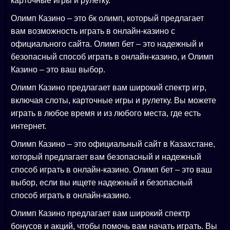
карточные игры и рулетку.
Олимп Казино – это бк олимп, который предлагает
вам возможность играть в онлайн-казино с
официального сайта. Олимп бет – это надежный и
безопасный способ играть в онлайн-казино, и Олимп
Казино – это ваш выбор.
Олимп Казино предлагает вам широкий спектр игр,
включая слоты, карточные игры и рулетку. Вы можете
играть в любое время и из любого места, где есть
интернет.
Олимп Казино – это официальный сайт в Казахстане,
который предлагает вам безопасный и надежный
способ играть в онлайн-казино. Олимп бет – это ваш
выбор, если вы ищете надежный и безопасный
способ играть в онлайн-казино.
Олимп Казино предлагает вам широкий спектр
бонусов и акций, чтобы помочь вам начать играть. Вы