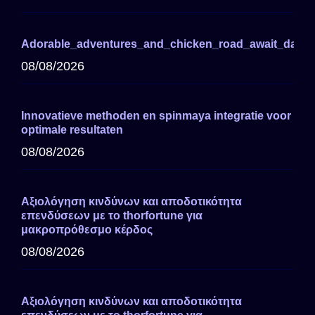
Adorable_adventures_and_chicken_road_await_darin
08/08/2026
Innovatieve methoden en spinmaya integratie voor
optimale resultaten
08/08/2026
Αξιολόγηση κινδύνων και αποδοτικότητα
επενδύσεων με το thorfortune για
μακροπρόθεσμο κέρδος
08/08/2026
Αξιολόγηση κινδύνων και αποδοτικότητα