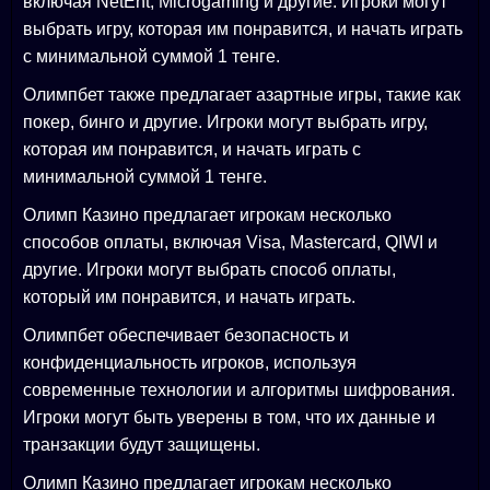
включая NetEnt, Microgaming и другие. Игроки могут
выбрать игру, которая им понравится, и начать играть
с минимальной суммой 1 тенге.
Олимпбет также предлагает азартные игры, такие как
покер, бинго и другие. Игроки могут выбрать игру,
которая им понравится, и начать играть с
минимальной суммой 1 тенге.
Олимп Казино предлагает игрокам несколько
способов оплаты, включая Visa, Mastercard, QIWI и
другие. Игроки могут выбрать способ оплаты,
который им понравится, и начать играть.
Олимпбет обеспечивает безопасность и
конфиденциальность игроков, используя
современные технологии и алгоритмы шифрования.
Игроки могут быть уверены в том, что их данные и
транзакции будут защищены.
Олимп Казино предлагает игрокам несколько