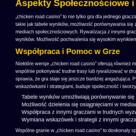
Aspekty Społecznościowe i
„chicken road casino” to nie tylko gra dla jednego grac
takie jak tabele wyników, możliwość porównywania się z
mediach społecznościowych. Rywalizacja z innymi grac
wyników. Możliwość pochwalenia się wysokim wynikiem 
Współpraca i Pomoc w Grze
Niektóre wersje „chicken road casino” oferują również
wspólnie pokonywać trudne trasy lub rywalizować w dr
sprawia, że gra staje się jeszcze bardziej angażująca.
wskazówkami i strategiami, buduje społeczność i tworz
Tabele wyników umożliwiają porównywanie się 
Możliwość dzielenia się osiągnięciami w medi
Współpraca z innymi graczami w trudnych wyz
Wymiana wskazówek i strategii z innymi gracz
Wspólne granie w „chicken road casino” to doskonały sp