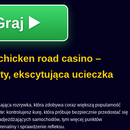
Graj ▶️
chicken road casino –
ty, ekscytująca ucieczka
ągająca rozrywka, która zdobywa coraz większą popularność
: kontrolujesz kurę, która próbuje bezpiecznie przedostać się
 nadjeżdżających samochodów, tym więcej punktów
naliny i sprawdzenie refleksu.