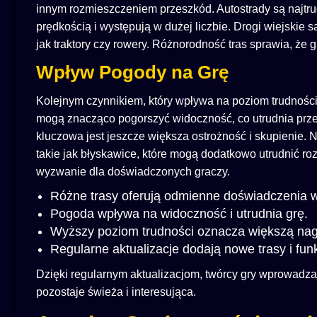
innym rozmieszczeniem przeszkód. Autostrady są najtr
prędkością i występują w dużej liczbie. Drogi wiejskie 
jak traktory czy rowery. Różnorodność tras sprawia, że 
Wpływ Pogody na Grę
Kolejnym czynnikiem, który wpływa na poziom trudności 
mogą znacząco pogorszyć widoczność, co utrudnia pr
kluczowa jest jeszcze większa ostrożność i skupienie. 
takie jak błyskawice, które mogą dodatkowo utrudnić r
wyzwanie dla doświadczonych graczy.
Różne trasy oferują odmienne doświadczenia w
Pogoda wpływa na widoczność i utrudnia grę.
Wyższy poziom trudności oznacza większą na
Regularne aktualizacje dodają nowe trasy i funk
Dzięki regularnym aktualizacjom, twórcy gry wprowadzaj
pozostaje świeża i interesująca.