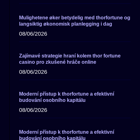
Mulighetene øker betydelig med thorfortune og
langsiktig økonomisk planlegging i dag
08/06/2026
Zajímavé strategie hraní kolem thor fortune
casino pro zkušené hráče online
08/06/2026
Moderní přístup k thorfortune a efektivní
budování osobního kapitálu
08/06/2026
Moderní přístup k thorfortune a efektivní
budování osobního kapitálu