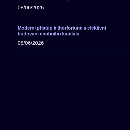
08/06/2026
Moderní přístup k thorfortune a efektivní
budování osobního kapitálu
08/06/2026