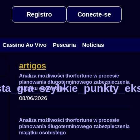
Registro
Conecte-se
Cassino Ao Vivo
Pescaria
Notícias
artigos
Analiza możliwości thorfortune w procesie
planowania długoterminowego zabezpieczenia
ta_gra_szybkie_punkty_eks
majątku osobistego
08/06/2026
Analiza możliwości thorfortune w procesie
planowania długoterminowego zabezpieczenia
majątku osobistego