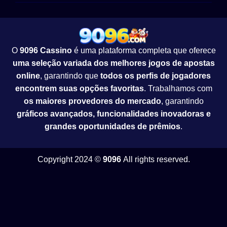
O
9096 Cassino
é uma plataforma completa que oferece
uma seleção variada dos melhores jogos de apostas
online
, garantindo que
todos os perfis de jogadores
encontrem suas opções favoritas
. Trabalhamos com
os maiores provedores do mercado
, garantindo
gráficos avançados, funcionalidades inovadoras e
grandes oportunidades de prêmios
.
Copyright 2024 ©
9096
All rights reserved.