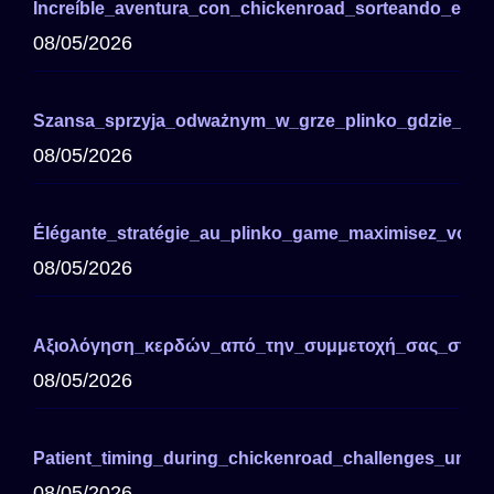
Increíble_aventura_con_chickenroad_sorteando_el_t
08/05/2026
Szansa_sprzyja_odważnym_w_grze_plinko_gdzie_los
08/05/2026
Élégante_stratégie_au_plinko_game_maximisez_vos_
08/05/2026
Αξιολόγηση_κερδών_από_την_συμμετοχή_σας_στο
08/05/2026
Patient_timing_during_chickenroad_challenges_unloc
08/05/2026