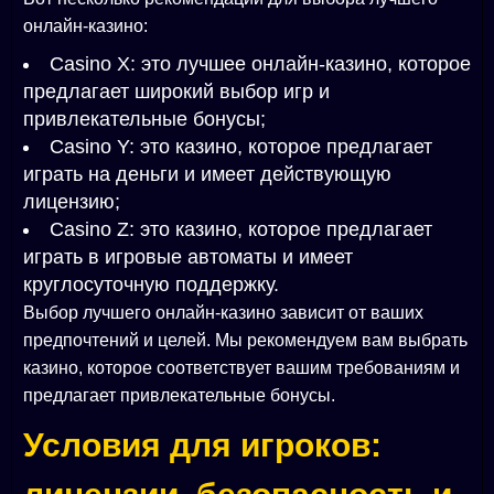
онлайн-казино:
Casino X: это лучшее онлайн-казино, которое
предлагает широкий выбор игр и
привлекательные бонусы;
Casino Y: это казино, которое предлагает
играть на деньги и имеет действующую
лицензию;
Casino Z: это казино, которое предлагает
играть в игровые автоматы и имеет
круглосуточную поддержку.
Выбор лучшего онлайн-казино зависит от ваших
предпочтений и целей. Мы рекомендуем вам выбрать
казино, которое соответствует вашим требованиям и
предлагает привлекательные бонусы.
Условия для игроков: