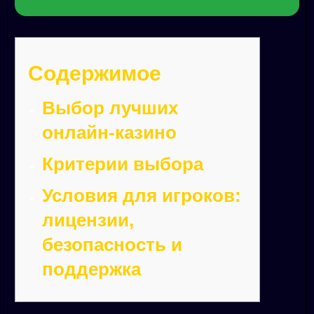
Содержимое
Выбор лучших
онлайн-казино
Критерии выбора
Условия для игроков:
лицензии,
безопасность и
поддержка