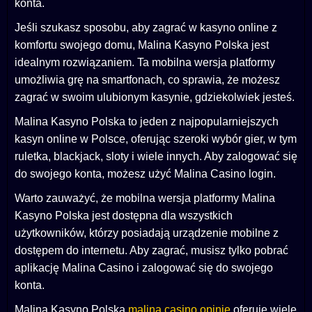
konta.
Jeśli szukasz sposobu, aby zagrać w kasyno online z
komfortu swojego domu, Malina Kasyno Polska jest
idealnym rozwiązaniem. Ta mobilna wersja platformy
umożliwia grę na smartfonach, co sprawia, że możesz
zagrać w swoim ulubionym kasynie, gdziekolwiek jesteś.
Malina Kasyno Polska to jeden z najpopularniejszych
kasyn online w Polsce, oferując szeroki wybór gier, w tym
ruletka, blackjack, sloty i wiele innych. Aby zalogować się
do swojego konta, możesz użyć Malina Casino login.
Warto zauważyć, że mobilna wersja platformy Malina
Kasyno Polska jest dostępna dla wszystkich
użytkowników, którzy posiadają urządzenie mobilne z
dostępem do internetu. Aby zagrać, musisz tylko pobrać
aplikację Malina Casino i zalogować się do swojego
konta.
Malina Kasyno Polska
malina casino opinie
oferuje wiele