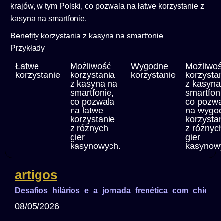
krajów, w tym Polski, co pozwala na łatwe korzystanie z
kasyna na smartfonie.
Benefity korzystania z kasyna na smartfonie
Przykłady
Łatwe
Możliwość
Wygodne
Możliwo
korzystanie
korzystania
korzystanie
korzysta
z kasyna na
z kasyna
smartfonie,
smartfon
co pozwala
co pozwa
na łatwe
na wygo
korzystanie
korzysta
z różnych
z różnyc
gier
gier
kasynowych.
kasynow
artigos
Desafios_hilários_e_a_jornada_frenética_com_chick
08/05/2026