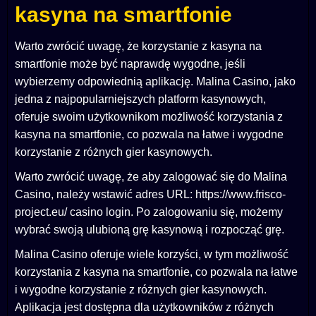
kasyna na smartfonie
Warto zwrócić uwagę, że korzystanie z kasyna na
smartfonie może być naprawdę wygodne, jeśli
wybierzemy odpowiednią aplikację. Malina Casino, jako
jedna z najpopularniejszych platform kasynowych,
oferuje swoim użytkownikom możliwość korzystania z
kasyna na smartfonie, co pozwala na łatwe i wygodne
korzystanie z różnych gier kasynowych.
Warto zwrócić uwagę, że aby zalogować się do Malina
Casino, należy wstawić adres URL: https://www.frisco-
project.eu/ casino login. Po zalogowaniu się, możemy
wybrać swoją ulubioną grę kasynową i rozpocząć grę.
Malina Casino oferuje wiele korzyści, w tym możliwość
korzystania z kasyna na smartfonie, co pozwala na łatwe
i wygodne korzystanie z różnych gier kasynowych.
Aplikacja jest dostępna dla użytkowników z różnych