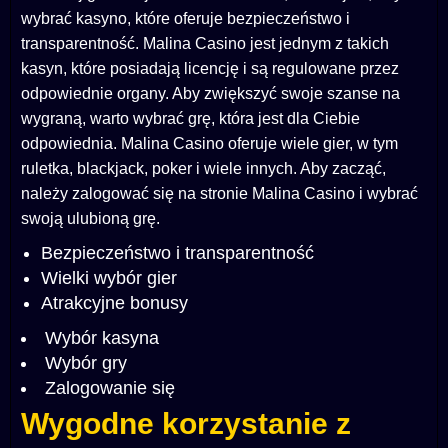
wybrać kasyno, które oferuje bezpieczeństwo i
transparentność. Malina Casino jest jednym z takich
kasyn, które posiadają licencję i są regulowane przez
odpowiednie organy. Aby zwiększyć swoje szanse na
wygraną, warto wybrać grę, która jest dla Ciebie
odpowiednia. Malina Casino oferuje wiele gier, w tym
ruletka, blackjack, poker i wiele innych. Aby zacząć,
należy zalogować się na stronie Malina Casino i wybrać
swoją ulubioną grę.
Bezpieczeństwo i transparentność
Wielki wybór gier
Atrakcyjne bonusy
Wybór kasyna
Wybór gry
Zalogowanie się
Wygodne korzystanie z