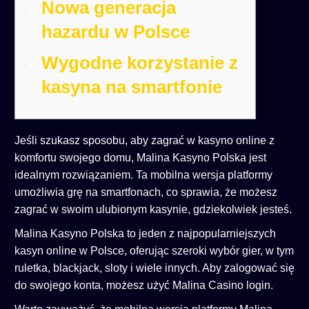
Nowa generacja
hazardu w Polsce
Wygodne korzystanie z
kasyna na smartfonie
Jeśli szukasz sposobu, aby zagrać w kasyno online z
komfortu swojego domu, Malina Kasyno Polska jest
idealnym rozwiązaniem. Ta mobilna wersja platformy
umożliwia grę na smartfonach, co sprawia, że możesz
zagrać w swoim ulubionym kasynie, gdziekolwiek jesteś.
Malina Kasyno Polska to jeden z najpopularniejszych
kasyn online w Polsce, oferując szeroki wybór gier, w tym
ruletka, blackjack, sloty i wiele innych. Aby zalogować się
do swojego konta, możesz użyć Malina Casino login.