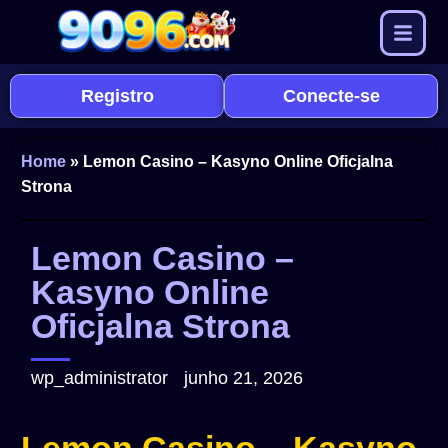
Registro
Conecte-se
Home
»
Lemon Casino – Kasyno Online Oficjalna
Strona
Lemon Casino –
Kasyno Online
Oficjalna Strona
wp_administrator
junho 21, 2026