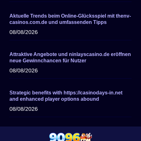
Aktuelle Trends beim Online-Glücksspiel mit thenv-
casinos.com.de und umfassenden Tipps
08/08/2026
Attraktive Angebote und ninlayscasino.de eröffnen
neue Gewinnchancen für Nutzer
08/08/2026
Strategic benefits with https://casinodays-in.net
and enhanced player options abound
08/08/2026