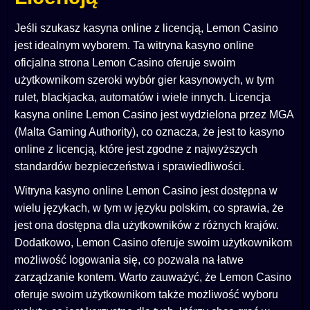
Jeśli szukasz kasyna online z licencją, Lemon Casino
jest idealnym wyborem. Ta witryna kasyno online
oficjalna strona Lemon Casino oferuje swoim
użytkownikom szeroki wybór gier kasynowych, w tym
rulet, blackjacka, automatów i wiele innych. Licencja
kasyna online Lemon Casino jest wydzielona przez MGA
(Malta Gaming Authority), co oznacza, że jest to kasyno
online z licencją, które jest zgodne z najwyższych
standardów bezpieczeństwa i sprawiedliwości.
Witryna kasyno online Lemon Casino jest dostępna w
wielu językach, w tym w języku polskim, co sprawia, że
jest ona dostępna dla użytkowników z różnych krajów.
Dodatkowo, Lemon Casino oferuje swoim użytkownikom
możliwość logowania się, co pozwala na łatwe
zarządzanie kontem. Warto zauważyć, że Lemon Casino
oferuje swoim użytkownikom także możliwość wyboru