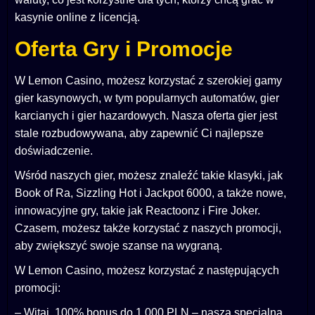
kasynie online z licencją.
Oferta Gry i Promocje
W Lemon Casino, możesz korzystać z szerokiej gamy
gier kasynowych, w tym popularnych automatów, gier
karcianych i gier hazardowych. Nasza oferta gier jest
stale rozbudowywana, aby zapewnić Ci najlepsze
doświadczenie.
Wśród naszych gier, możesz znaleźć takie klasyki, jak
Book of Ra, Sizzling Hot i Jackpot 6000, a także nowe,
innowacyjne gry, takie jak Reactoonz i Fire Joker.
Czasem, możesz także korzystać z naszych promocji,
aby zwiększyć swoje szanse na wygraną.
W Lemon Casino, możesz korzystać z następujących
promocji:
– Witaj, 100% bonus do 1 000 PLN – nasza specjalna