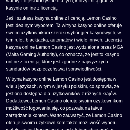
waluty, co jest korzystne dla tych, którzy chcą grać w
kasynie online z licencją.
Jeśli szukasz kasyna online z licencją, Lemon Casino
jest idealnym wyborem. Ta witryna kasyno online oferuje
swoim użytkownikom szeroki wybór gier kasynowych, w
tym rulet, blackjacka, automatów i wiele innych. Licencja
kasyna online Lemon Casino jest wydzielona przez MGA
(Malta Gaming Authority), co oznacza, że jest to kasyno
online z licencją, które jest zgodne z najwyższych
standardów bezpieczeństwa i sprawiedliwości.
Witryna kasyno online Lemon Casino jest dostępna w
wielu językach, w tym w języku polskim, co sprawia, że
jest ona dostępna dla użytkowników z różnych krajów.
Dodatkowo, Lemon Casino oferuje swoim użytkownikom
możliwość logowania się, co pozwala na łatwe
zarządzanie kontem. Warto zauważyć, że Lemon Casino
oferuje swoim użytkownikom także możliwość wyboru
waluty, co jest korzystne dla tych, którzy chcą grać w