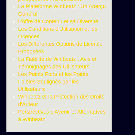
La Plateforme Winbeatz : Un Aperçu
Général
L'offre de Contenu et sa Diversité
Les Conditions d'Utilisation et les
Licences
Les Différentes Options de Licence
Proposées
La Fiabilité de Winbeatz : Avis et
Témoignages des Utilisateurs
Les Points Forts et les Points
Faibles Soulignés par les
Utilisateurs
Winbeatz et la Protection des Droits
d'Auteur
Perspectives d'Avenir et Alternatives
à Winbeatz