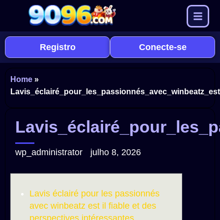
Registro
Conecte-se
Home
»
Lavis_éclairé_pour_les_passionnés_avec_winbeatz_est_
Lavis_éclairé_pour_les_
wp_administrator
julho 8, 2026
Lavis éclairé pour les passionnés
avec winbeatz est il fiable et des
perspectives intéressantes