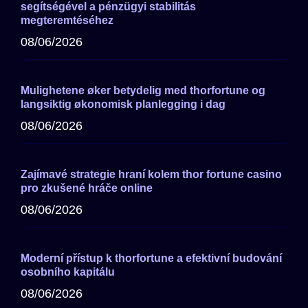
segítségével a pénzügyi stabilitás
megteremtéséhez
08/06/2026
Mulighetene øker betydelig med thorfortune og
langsiktig økonomisk planlegging i dag
08/06/2026
Zajímavé strategie hraní kolem thor fortune casino
pro zkušené hráče online
08/06/2026
Moderní přístup k thorfortune a efektivní budování
osobního kapitálu
08/06/2026