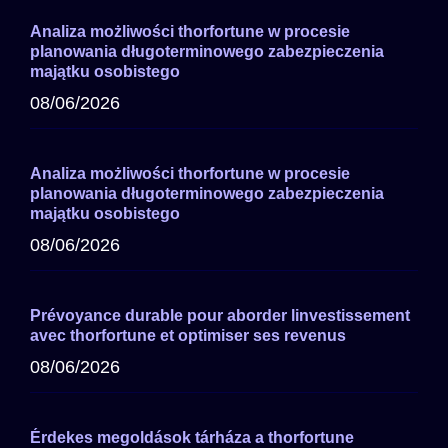
Analiza możliwości thorfortune w procesie
planowania długoterminowego zabezpieczenia
majątku osobistego
08/06/2026
Analiza możliwości thorfortune w procesie
planowania długoterminowego zabezpieczenia
majątku osobistego
08/06/2026
Prévoyance durable pour aborder linvestissement
avec thorfortune et optimiser ses revenus
08/06/2026
Érdekes megoldások tárháza a thorfortune