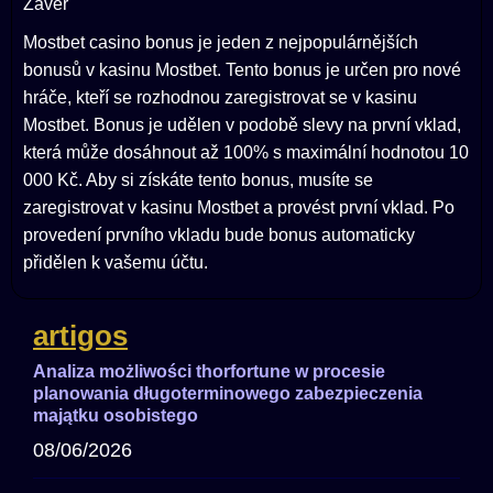
Závěr
Mostbet casino bonus je jeden z nejpopulárnějších
bonusů v kasinu Mostbet. Tento bonus je určen pro nové
hráče, kteří se rozhodnou zaregistrovat se v kasinu
Mostbet. Bonus je udělen v podobě slevy na první vklad,
která může dosáhnout až 100% s maximální hodnotou 10
000 Kč. Aby si získáte tento bonus, musíte se
zaregistrovat v kasinu Mostbet a provést první vklad. Po
provedení prvního vkladu bude bonus automaticky
přidělen k vašemu účtu.
artigos
Analiza możliwości thorfortune w procesie
planowania długoterminowego zabezpieczenia
majątku osobistego
08/06/2026