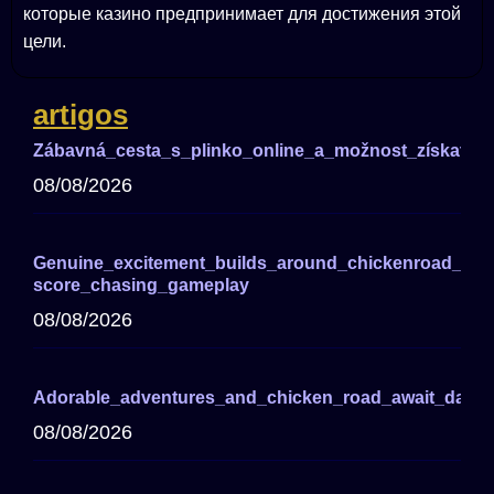
которые казино предпринимает для достижения этой
цели.
artigos
Zábavná_cesta_s_plinko_online_a_možnost_získat_ve
08/08/2026
Genuine_excitement_builds_around_chickenroad_for_
score_chasing_gameplay
08/08/2026
Adorable_adventures_and_chicken_road_await_darin
08/08/2026