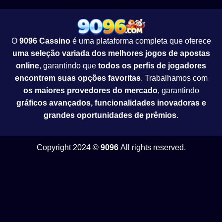
O
9096 Cassino
é uma plataforma completa que oferece
uma seleção variada dos melhores jogos de apostas
online
, garantindo que
todos os perfis de jogadores
encontrem suas opções favoritas
. Trabalhamos com
os maiores provedores do mercado
, garantindo
gráficos avançados, funcionalidades inovadoras e
grandes oportunidades de prêmios
.
Copyright 2024 ©
9096
All rights reserved.