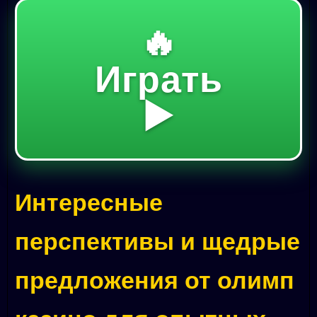
🔥
Играть
▶️
Интересные
перспективы и щедрые
предложения от олимп