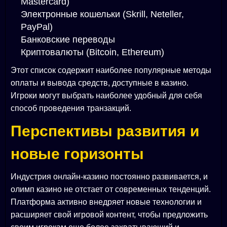
Mastercard)
Электронные кошельки (Skrill, Neteller,
PayPal)
Банковские переводы
Криптовалюты (Bitcoin, Ethereum)
Этот список содержит наиболее популярные методы
оплаты и вывода средств, доступные в казино.
Игроки могут выбрать наиболее удобный для себя
способ проведения транзакций.
Перспективы развития и
новые горизонты
Индустрия онлайн-казино постоянно развивается, и
олимп казино не отстает от современных тенденций.
Платформа активно внедряет новые технологии и
расширяет свой игровой контент, чтобы предложить