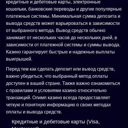
кредитные и дебетовые карты, электронные
кошельки, банковские переводы и другие популярные
платежные системы. Минимальная сумма депозита и
вывода средств может варьироваться в зависимости
от выбранного метода. Вывод средств обычно
занимает от нескольких часов до нескольких дней, в
зависимости от платежной системы и суммы вывода.
Казино гарантирует быстрые и надежные выплаты
выигрышей.
Перед тем как сделать депозит или вывод средств,
важно убедиться, что выбранный метод оплаты
доступен в вашей стране. Также важно ознакомиться
с правилами и условиями казино относительно
транзакций. Олимп казино всегда предоставляет
четкую и понятную информацию о своих методах
оплаты и вывода средств.
Кредитные и дебетовые карты (Visa,