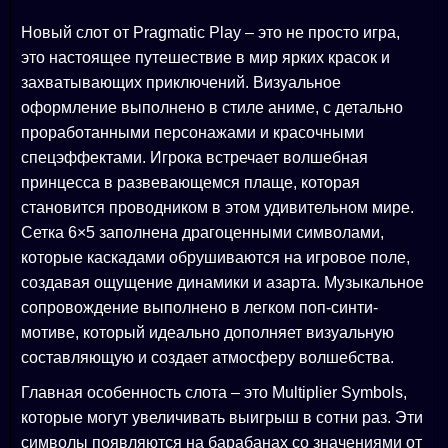
Новый слот от Pragmatic Play – это не просто игра,
это настоящее путешествие в мир ярких красок и
захватывающих приключений. Визуальное
оформление выполнено в стиле аниме, с детально
проработанными персонажами и красочными
спецэффектами. Игрока встречает волшебная
принцесса в развевающемся плаще, которая
становится проводником в этом удивительном мире.
Сетка 6×5 заполнена драгоценными символами,
которые каскадами обрушиваются на игровое поле,
создавая ощущение динамики и азарта. Музыкальное
сопровождение выполнено в легком поп-синти-
мотиве, который идеально дополняет визуальную
составляющую и создает атмосферу волшебства.
Главная особенность слота – это Multiplier Symbols,
которые могут увеличивать выигрыш в сотни раз. Эти
символы появляются на барабанах со значениями от