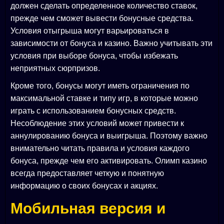
должен сделать определенное количество ставок,
прежде чем сможет вывести бонусные средства.
Условия отыгрыша могут варьироваться в
зависимости от бонуса и казино. Важно учитывать эти
условия при выборе бонуса, чтобы избежать
неприятных сюрпризов.
Кроме того, бонусы могут иметь ограничения по
максимальной ставке и типу игр, в которые можно
играть с использованием бонусных средств.
Несоблюдение этих условий может привести к
аннулированию бонуса и выигрыша. Поэтому важно
внимательно читать правила и условия каждого
бонуса, прежде чем его активировать. Олимп казино
всегда предоставляет четкую и понятную
информацию о своих бонусах и акциях.
Мобильная версия и