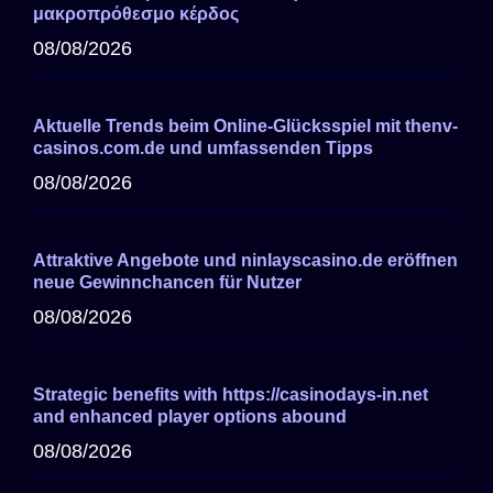
μακροπρόθεσμο κέρδος
08/08/2026
Aktuelle Trends beim Online-Glücksspiel mit thenv-
casinos.com.de und umfassenden Tipps
08/08/2026
Attraktive Angebote und ninlayscasino.de eröffnen
neue Gewinnchancen für Nutzer
08/08/2026
Strategic benefits with https://casinodays-in.net
and enhanced player options abound
08/08/2026