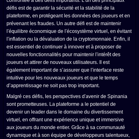
confrontée à des défis importants. L'un des principaux
défis est de garantir la sécurité et la stabilité de la
plateforme, en protégeant les données des joueurs et en
prévenant les fraudes. Un autre défi est de maintenir
l'équilibre économique de l'écosystème virtuel, en évitant
l'inflation ou la dévaluation de la cryptomonnaie. Enfin, il
est essentiel de continuer à innover et à proposer de
nouvelles fonctionnalités pour maintenir l'intérêt des
joueurs et attirer de nouveaux utilisateurs. Il est
également important de s’assurer que l'interface reste
intuitive pour les nouveaux joueurs et que le temps
d’apprentissage ne soit pas trop important.
Malgré ces défis, les perspectives d'avenir de Spinania
sont prometteuses. La plateforme a le potentiel de
devenir un leader dans le domaine du divertissement
virtuel, en offrant une expérience unique et immersive
aux joueurs du monde entier. Grâce à sa communauté
dynamique et à son équipe de développeurs talentueux,