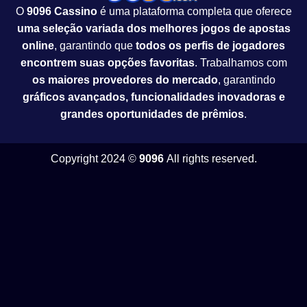
O
9096 Cassino
é uma plataforma completa que oferece
uma seleção variada dos melhores jogos de apostas
online
, garantindo que
todos os perfis de jogadores
encontrem suas opções favoritas
. Trabalhamos com
os maiores provedores do mercado
, garantindo
gráficos avançados, funcionalidades inovadoras e
grandes oportunidades de prêmios
.
Copyright 2024 ©
9096
All rights reserved.