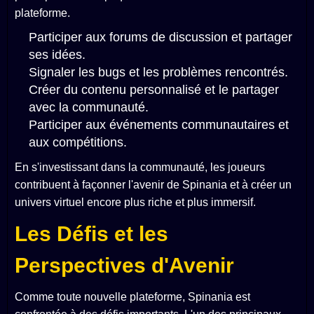
plateforme.
Participer aux forums de discussion et partager
ses idées.
Signaler les bugs et les problèmes rencontrés.
Créer du contenu personnalisé et le partager
avec la communauté.
Participer aux événements communautaires et
aux compétitions.
En s'investissant dans la communauté, les joueurs
contribuent à façonner l'avenir de Spinania et à créer un
univers virtuel encore plus riche et plus immersif.
Les Défis et les
Perspectives d'Avenir
Comme toute nouvelle plateforme, Spinania est