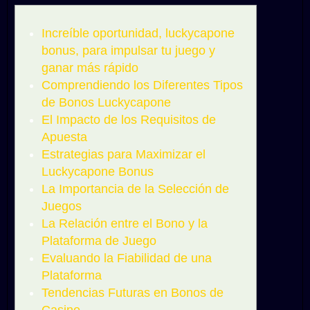
Increíble oportunidad, luckycapone
bonus, para impulsar tu juego y
ganar más rápido
Comprendiendo los Diferentes Tipos
de Bonos Luckycapone
El Impacto de los Requisitos de
Apuesta
Estrategias para Maximizar el
Luckycapone Bonus
La Importancia de la Selección de
Juegos
La Relación entre el Bono y la
Plataforma de Juego
Evaluando la Fiabilidad de una
Plataforma
Tendencias Futuras en Bonos de