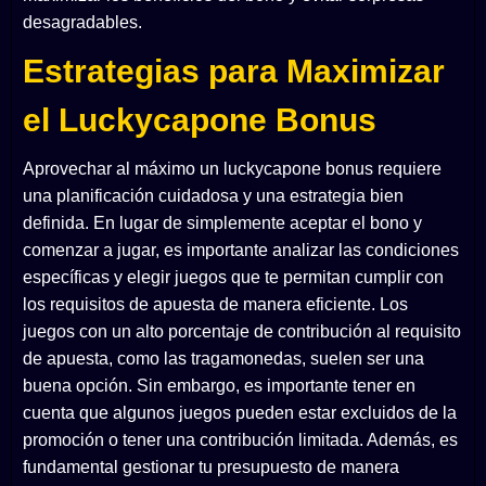
desagradables.
Estrategias para Maximizar
el Luckycapone Bonus
Aprovechar al máximo un luckycapone bonus requiere
una planificación cuidadosa y una estrategia bien
definida. En lugar de simplemente aceptar el bono y
comenzar a jugar, es importante analizar las condiciones
específicas y elegir juegos que te permitan cumplir con
los requisitos de apuesta de manera eficiente. Los
juegos con un alto porcentaje de contribución al requisito
de apuesta, como las tragamonedas, suelen ser una
buena opción. Sin embargo, es importante tener en
cuenta que algunos juegos pueden estar excluidos de la
promoción o tener una contribución limitada. Además, es
fundamental gestionar tu presupuesto de manera