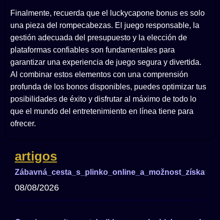
Finalmente, recuerda que el luckycapone bonus es solo
una pieza del rompecabezas. El juego responsable, la
gestión adecuada del presupuesto y la elección de
plataformas confiables son fundamentales para
garantizar una experiencia de juego segura y divertida.
Al combinar estos elementos con una comprensión
profunda de los bonos disponibles, puedes optimizar tus
posibilidades de éxito y disfrutar al máximo de todo lo
que el mundo del entretenimiento en línea tiene para
ofrecer.
artigos
Zábavná_cesta_s_plinko_online_a_možnost_získat_ve
08/08/2026