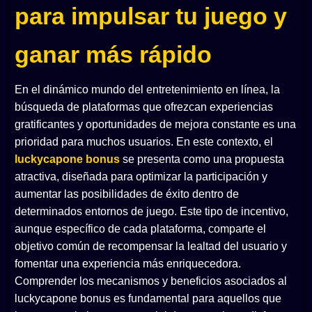
para impulsar tu juego y
ganar más rápido
En el dinámico mundo del entretenimiento en línea, la
búsqueda de plataformas que ofrezcan experiencias
gratificantes y oportunidades de mejora constante es una
prioridad para muchos usuarios. En este contexto, el
luckycapone bonus
se presenta como una propuesta
atractiva, diseñada para optimizar la participación y
aumentar las posibilidades de éxito dentro de
determinados entornos de juego. Este tipo de incentivo,
aunque específico de cada plataforma, comparte el
objetivo común de recompensar la lealtad del usuario y
fomentar una experiencia más enriquecedora.
Comprender los mecanismos y beneficios asociados al
luckycapone bonus es fundamental para aquellos que