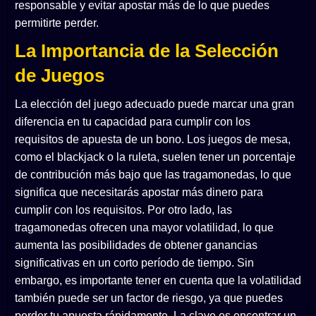
responsable y evitar apostar más de lo que puedes
permitirte perder.
La Importancia de la Selección
de Juegos
La elección del juego adecuado puede marcar una gran
diferencia en tu capacidad para cumplir con los
requisitos de apuesta de un bono. Los juegos de mesa,
como el blackjack o la ruleta, suelen tener un porcentaje
de contribución más bajo que las tragamonedas, lo que
significa que necesitarás apostar más dinero para
cumplir con los requisitos. Por otro lado, las
tragamonedas ofrecen una mayor volatilidad, lo que
aumenta las posibilidades de obtener ganancias
significativas en un corto período de tiempo. Sin
embargo, es importante tener en cuenta que la volatilidad
también puede ser un factor de riesgo, ya que puedes
perder tu apuesta rápidamente. La clave es encontrar un