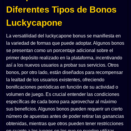
Diferentes Tipos de Bonos
Luckycapone
La versatilidad del luckycapone bonus se manifiesta en
la variedad de formas que puede adoptar. Algunos bonos
se presentan como un porcentaje adicional sobre el
primer depósito realizado en la plataforma, incentivando
así a los nuevos usuarios a probar sus servicios. Otros
bonos, por otro lado, están diseñados para recompensar
la lealtad de los usuarios existentes, ofreciendo
bonificaciones periódicas en función de su actividad o
volumen de juego. Es crucial entender las condiciones
específicas de cada bono para aprovechar al máximo
sus beneficios. Algunos bonos pueden requerir un cierto
número de apuestas antes de poder retirar las ganancias
obtenidas, mientras que otros pueden tener restricciones
en cuanto a los juegos en los que se pueden utilizar.