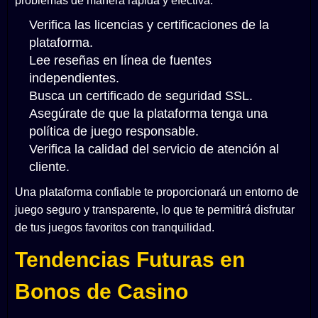
problemas de manera rápida y efectiva.
Verifica las licencias y certificaciones de la
plataforma.
Lee reseñas en línea de fuentes
independientes.
Busca un certificado de seguridad SSL.
Asegúrate de que la plataforma tenga una
política de juego responsable.
Verifica la calidad del servicio de atención al
cliente.
Una plataforma confiable te proporcionará un entorno de
juego seguro y transparente, lo que te permitirá disfrutar
de tus juegos favoritos con tranquilidad.
Tendencias Futuras en
Bonos de Casino