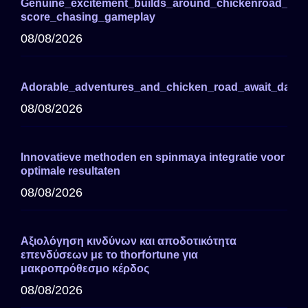
Genuine_excitement_builds_around_chickenroad_for_
score_chasing_gameplay
08/08/2026
Adorable_adventures_and_chicken_road_await_darin
08/08/2026
Innovatieve methoden en spinmaya integratie voor
optimale resultaten
08/08/2026
Αξιολόγηση κινδύνων και αποδοτικότητα
επενδύσεων με το thorfortune για
μακροπρόθεσμο κέρδος
08/08/2026