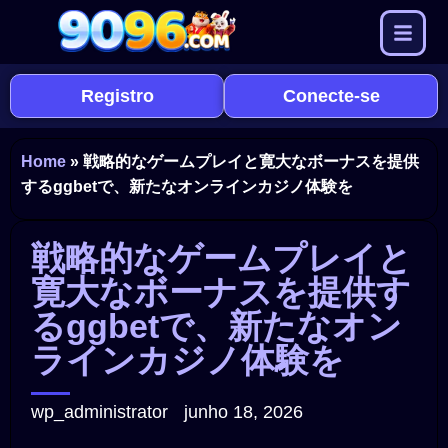
Registro
Conecte-se
Home
»
戦略的なゲームプレイと寛大なボーナスを提供
するggbetで、新たなオンラインカジノ体験を
戦略的なゲームプレイと
寛大なボーナスを提供す
るggbetで、新たなオン
ラインカジノ体験を
wp_administrator
junho 18, 2026