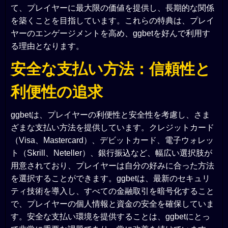
て、プレイヤーに最大限の価値を提供し、長期的な関係
を築くことを目指しています。これらの特典は、プレイ
ヤーのエンゲージメントを高め、ggbetを好んで利用す
る理由となります。
安全な支払い方法：信頼性と
利便性の追求
ggbetは、プレイヤーの利便性と安全性を考慮し、さま
ざまな支払い方法を提供しています。クレジットカード
（Visa、Mastercard）、デビットカード、電子ウォレッ
ト（Skrill、Neteller）、銀行振込など、幅広い選択肢が
用意されており、プレイヤーは自分の好みに合った方法
を選択することができます。ggbetは、最新のセキュリ
ティ技術を導入し、すべての金融取引を暗号化すること
で、プレイヤーの個人情報と資金の安全を確保していま
す。安全な支払い環境を提供することは、ggbetにとっ