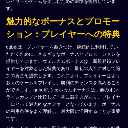
レイヤーがゲームを楽しむための環境を提供していま
す。
魅力的なボーナスとプロモー
ション：プレイヤーへの特典
ggbetは、プレイヤーを惹きつけ、継続的に利用してい
ただくために、さまざまなボーナスとプロモーションを
提供しています。ウェルカムボーナスは、新規登録プレ
イヤーを対象とした特典であり、最初の入金に対して追
加の資金を提供します。これにより、プレイヤーはより
多くのゲームをプレイし、勝利のチャンスを高めること
ができます。ggbetのウェルカムボーナスは、他のオン
ラインカジノと比較して非常に競争力があり、プレイヤ
ーにとって魅力的なオファーとなっています。ボーナス
の利用条件をよく理解し、最大限に活用することが重要
です。