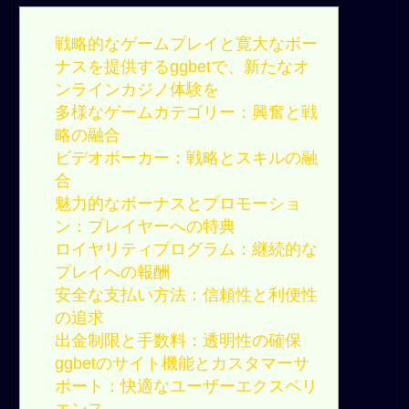
戦略的なゲームプレイと寛大なボー
ナスを提供するggbetで、新たなオ
ンラインカジノ体験を
多様なゲームカテゴリー：興奮と戦
略の融合
ビデオポーカー：戦略とスキルの融
合
魅力的なボーナスとプロモーショ
ン：プレイヤーへの特典
ロイヤリティプログラム：継続的な
プレイへの報酬
安全な支払い方法：信頼性と利便性
の追求
出金制限と手数料：透明性の確保
ggbetのサイト機能とカスタマーサ
ポート：快適なユーザーエクスペリ