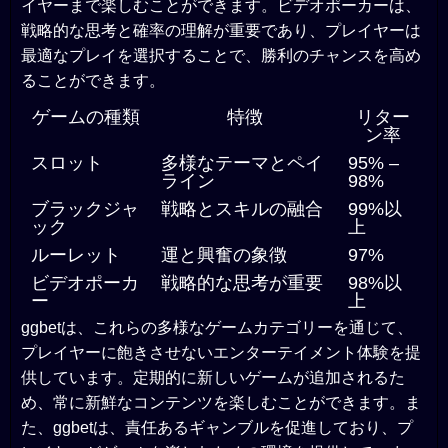
イヤーまで楽しむことができます。ビデオポーカーは、
戦略的な思考と確率の理解が重要であり、プレイヤーは
最適なプレイを選択することで、勝利のチャンスを高め
ることができます。
ゲームの種類
特徴
リター
ン率
スロット
多様なテーマとペイ
95% –
ライン
98%
ブラックジャ
戦略とスキルの融合
99%以
ック
上
ルーレット
運と興奮の象徴
97%
ビデオポーカ
戦略的な思考が重要
98%以
ー
上
ggbetは、これらの多様なゲームカテゴリーを通じて、
プレイヤーに飽きさせないエンターテイメント体験を提
供しています。定期的に新しいゲームが追加されるた
め、常に新鮮なコンテンツを楽しむことができます。ま
た、ggbetは、責任あるギャンブルを促進しており、プ