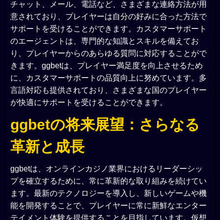
チャット、メール、電話など、さまざまな連絡方法が用
意されており、プレイヤーは自分の好みに合った方法で
サポートを受けることができます。カスタマーサポート
のエージェントは、専門的な知識とスキルを備えてお
り、プレイヤーからのあらゆる質問に対応することがで
きます。ggbetは、プレイヤー満足度を向上させるため
に、カスタマーサポートの品質向上に努めています。多
言語対応も提供されており、さまざまな国のプレイヤー
が快適にサポートを受けることができます。
ggbetの将来展望：さらなる
革新と成長
ggbetは、オンラインカジノ業界におけるリーダーシッ
プを確立するために、常に革新的な取り組みを続けてい
ます。最新のテクノロジーを導入し、新しいゲームや機
能を開発することで、プレイヤーに常に新鮮なエンター
テイメント体験を提供することを目指しています。仮想