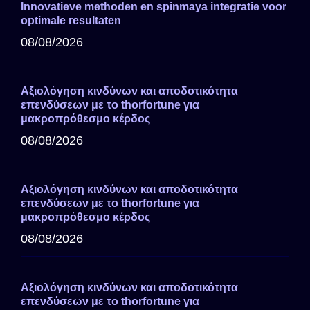
Innovatieve methoden en spinmaya integratie voor
optimale resultaten
08/08/2026
Αξιολόγηση κινδύνων και αποδοτικότητα
επενδύσεων με το thorfortune για
μακροπρόθεσμο κέρδος
08/08/2026
Αξιολόγηση κινδύνων και αποδοτικότητα
επενδύσεων με το thorfortune για
μακροπρόθεσμο κέρδος
08/08/2026
Αξιολόγηση κινδύνων και αποδοτικότητα
επενδύσεων με το thorfortune για