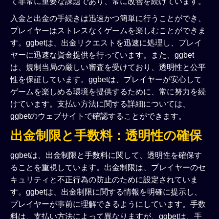
て非常に重要な課題であり、常に改善を続けています。
入金と出金の手続きは迅速かつ簡単に行うことができ、
プレイヤーはストレスなくゲームを楽しむことができま
す。ggbetは、出金リクエストを迅速に処理し、プレイ
ヤーに迅速な資金提供を行っています。また、ggbet
は、規制当局の厳しい審査を受けており、透明性と公平
性を保証しています。ggbetは、プレイヤーが安心して
ゲームを楽しめる環境を提供するために、常に努力を続
けています。支払い方法に関する詳細については、
ggbetのウェブサイトで確認することができます。
出金制限と手数料：透明性の確保
ggbetは、出金制限と手数料に関して、透明性を確保す
ることを重視しています。出金制限は、プレイヤーのセ
キュリティと不正行為の防止のために設定されていま
す。ggbetは、出金制限に関する情報を明確に提示し、
プレイヤーが事前に理解できるようにしています。手数
料は、支払い方法によって異なりますが、ggbetは、手