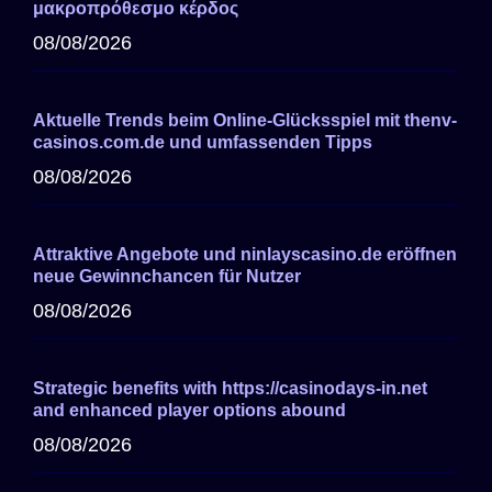
μακροπρόθεσμο κέρδος
08/08/2026
Aktuelle Trends beim Online-Glücksspiel mit thenv-
casinos.com.de und umfassenden Tipps
08/08/2026
Attraktive Angebote und ninlayscasino.de eröffnen
neue Gewinnchancen für Nutzer
08/08/2026
Strategic benefits with https://casinodays-in.net
and enhanced player options abound
08/08/2026