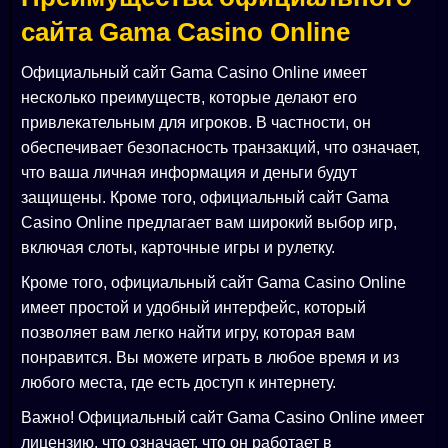
сайта Gama Casino Online
Официальный сайт Gama Casino Online имеет
несколько преимуществ, которые делают его
привлекательным для игроков. В частности, он
обеспечивает безопасность транзакций, что означает,
что ваша личная информация и деньги будут
защищены. Кроме того, официальный сайт Gama
Casino Online предлагает вам широкий выбор игр,
включая слоты, карточные игры и рулетку.
Кроме того, официальный сайт Gama Casino Online
имеет простой и удобный интерфейс, который
позволяет вам легко найти игру, которая вам
понравится. Вы можете играть в любое время и из
любого места, где есть доступ к интернету.
Важно! Официальный сайт Gama Casino Online имеет
лицензию, что означает, что он работает в