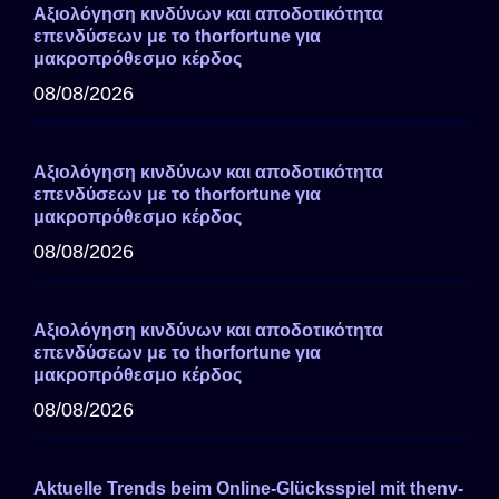
Αξιολόγηση κινδύνων και αποδοτικότητα
επενδύσεων με το thorfortune για
μακροπρόθεσμο κέρδος
08/08/2026
Αξιολόγηση κινδύνων και αποδοτικότητα
επενδύσεων με το thorfortune για
μακροπρόθεσμο κέρδος
08/08/2026
Αξιολόγηση κινδύνων και αποδοτικότητα
επενδύσεων με το thorfortune για
μακροπρόθεσμο κέρδος
08/08/2026
Aktuelle Trends beim Online-Glücksspiel mit thenv-