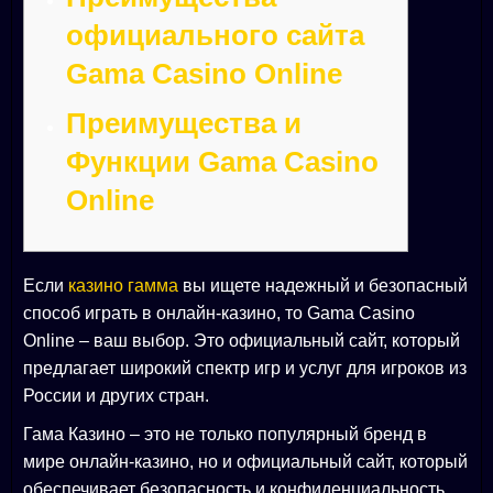
официального сайта
Gama Casino Online
Преимущества и
Функции Gama Casino
Online
Если
казино гамма
вы ищете надежный и безопасный
способ играть в онлайн-казино, то Gama Casino
Online – ваш выбор. Это официальный сайт, который
предлагает широкий спектр игр и услуг для игроков из
России и других стран.
Гама Казино – это не только популярный бренд в
мире онлайн-казино, но и официальный сайт, который
обеспечивает безопасность и конфиденциальность