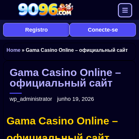
Registro
Conecte-se
Home
»
Gama Casino Online – официальный сайт
Gama Casino Online –
официальный сайт
wp_administrator
junho 19, 2026
Gama Casino Online –
официальный сайт