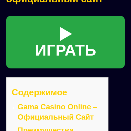
▶️
ИГРАТЬ
Содержимое
Gama Casino Online –
Официальный Сайт
Преимущества