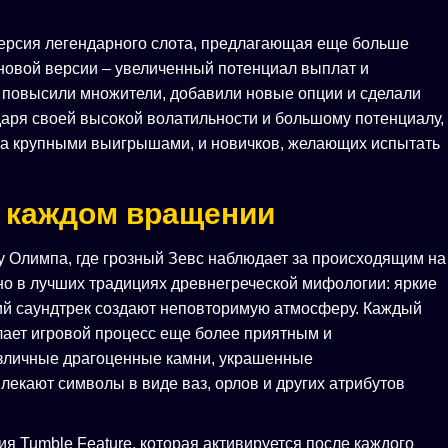
версия легендарного слота, предлагающая еще больше
новой версии – увеличенный потенциал выплат и
 повысили множители, добавили новые опции и сделали
аря своей высокой волатильности и большому потенциалу,
 за крупными выигрышами, и новичков, желающих испытать
 каждом вращении
ну Олимпа, где грозный Зевс наблюдает за происходящим на
о в лучших традициях древнегреческой мифологии: яркие
й саундтрек создают неповторимую атмосферу. Каждый
лает игровой процесс еще более приятным и
азличные драгоценные камни, украшенные
екают символы в виде ваз, орлов и других атрибутов
ия Tumble Feature, которая активируется после каждого