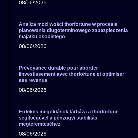
08/06/2026
Analiza możliwości thorfortune w procesie
planowania długoterminowego zabezpieczenia
majątku osobistego
08/06/2026
Prévoyance durable pour aborder
linvestissement avec thorfortune et optimiser
ses revenus
08/06/2026
Érdekes megoldások tárháza a thorfortune
segítségével a pénzügyi stabilitás
megteremtéséhez
08/06/2026