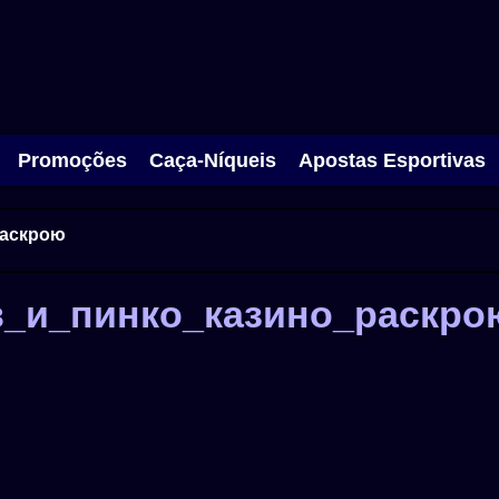
Promoções
Caça-Níqueis
Apostas Esportivas
аскрою
_и_пинко_казино_раскро