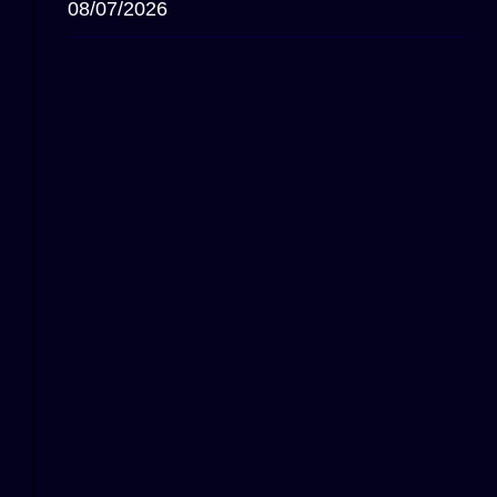
08/07/2026