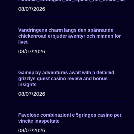
08/07/2026
Vandringens charm längs den spännande
chickenroad erbjuder äventyr och minnen för
livet
08/07/2026
Gameplay adventures await with a detailed
grizzlys quest casino review and bonus
insights
08/07/2026
Favolose combinazioni e 5gringos casino per
vincite inaspettate
08/07/2026