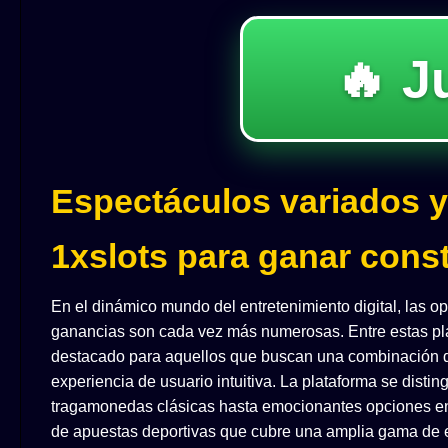
🔥 J
Espectáculos variados 
1xslots para ganar con
En el dinámico mundo del entretenimiento digital, las o
ganancias son cada vez más numerosas. Entre estas pl
destacado para aquellos que buscan una combinación de
experiencia de usuario intuitiva. La plataforma se dist
tragamonedas clásicas hasta emocionantes opciones en
de apuestas deportivas que cubre una amplia gama de e