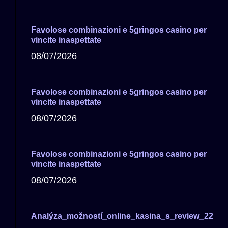
Favolose combinazioni e 5gringos casino per
vincite inaspettate
08/07/2026
Favolose combinazioni e 5gringos casino per
vincite inaspettate
08/07/2026
Favolose combinazioni e 5gringos casino per
vincite inaspettate
08/07/2026
Analýza_možností_online_kasina_s_review_22bet