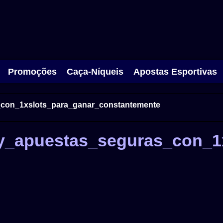
Promoções
Caça-Níqueis
Apostas Esportivas
_con_1xslots_para_ganar_constantemente
y_apuestas_seguras_con_1