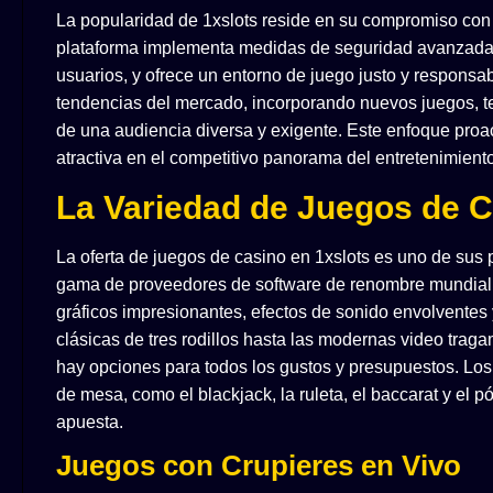
La popularidad de 1xslots reside en su compromiso con l
plataforma implementa medidas de seguridad avanzadas 
usuarios, y ofrece un entorno de juego justo y respons
tendencias del mercado, incorporando nuevos juegos, t
de una audiencia diversa y exigente. Este enfoque proa
atractiva en el competitivo panorama del entretenimiento
La Variedad de Juegos de C
La oferta de juegos de casino en 1xslots es uno de sus 
gama de proveedores de software de renombre mundial, l
gráficos impresionantes, efectos de sonido envolvente
clásicas de tres rodillos hasta las modernas video trag
hay opciones para todos los gustos y presupuestos. Los
de mesa, como el blackjack, la ruleta, el baccarat y el p
apuesta.
Juegos con Crupieres en Vivo