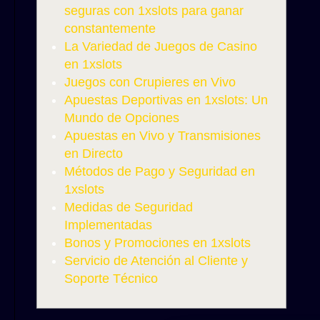
seguras con 1xslots para ganar
constantemente
La Variedad de Juegos de Casino
en 1xslots
Juegos con Crupieres en Vivo
Apuestas Deportivas en 1xslots: Un
Mundo de Opciones
Apuestas en Vivo y Transmisiones
en Directo
Métodos de Pago y Seguridad en
1xslots
Medidas de Seguridad
Implementadas
Bonos y Promociones en 1xslots
Servicio de Atención al Cliente y
Soporte Técnico