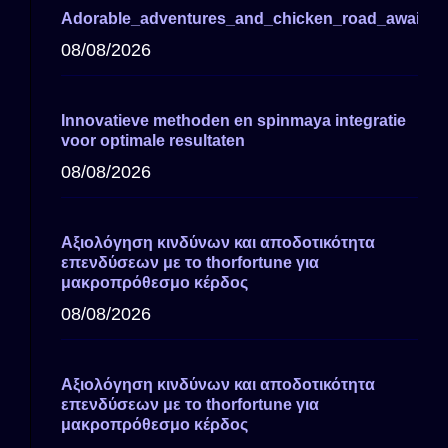
Adorable_adventures_and_chicken_road_await_da
08/08/2026
Innovatieve methoden en spinmaya integratie
voor optimale resultaten
08/08/2026
Αξιολόγηση κινδύνων και αποδοτικότητα
επενδύσεων με το thorfortune για
μακροπρόθεσμο κέρδος
08/08/2026
Αξιολόγηση κινδύνων και αποδοτικότητα
επενδύσεων με το thorfortune για
μακροπρόθεσμο κέρδος