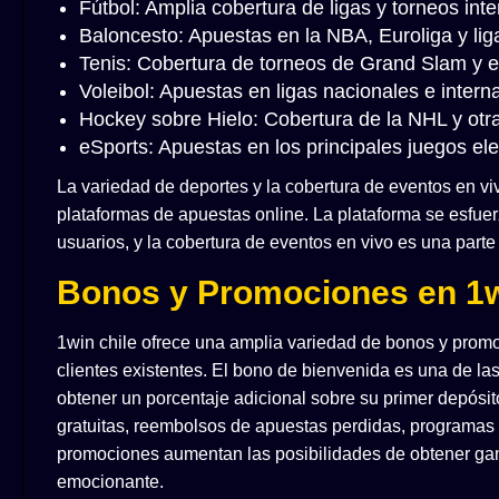
Fútbol: Amplia cobertura de ligas y torneos int
Baloncesto: Apuestas en la NBA, Euroliga y liga
Tenis: Cobertura de torneos de Grand Slam y
Voleibol: Apuestas en ligas nacionales e intern
Hockey sobre Hielo: Cobertura de la NHL y otra
eSports: Apuestas en los principales juegos e
La variedad de deportes y la cobertura de eventos en vi
plataformas de apuestas online. La plataforma se esfuer
usuarios, y la cobertura de eventos en vivo es una parte
Bonos y Promociones en 1w
1win chile ofrece una amplia variedad de bonos y prom
clientes existentes. El bono de bienvenida es una de l
obtener un porcentaje adicional sobre su primer depósi
gratuitas, reembolsos de apuestas perdidas, programas 
promociones aumentan las posibilidades de obtener ga
emocionante.