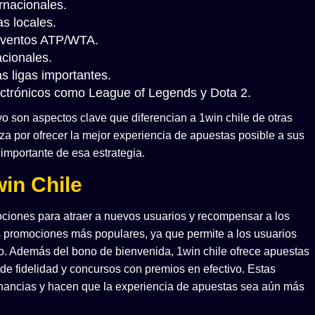
ernacionales.
s locales.
 eventos ATP/WTA.
acionales.
s ligas importantes.
lectrónicos como League of Legends y Dota 2.
vo son aspectos clave que diferencian a 1win chile de otras
za por ofrecer la mejor experiencia de apuestas posible a sus
 importante de esa estrategia.
in Chile
ociones para atraer a nuevos usuarios y recompensar a los
as promociones más populares, ya que permite a los usuarios
to. Además del bono de bienvenida, 1win chile ofrece apuestas
de fidelidad y concursos con premios en efectivo. Estas
nancias y hacen que la experiencia de apuestas sea aún más