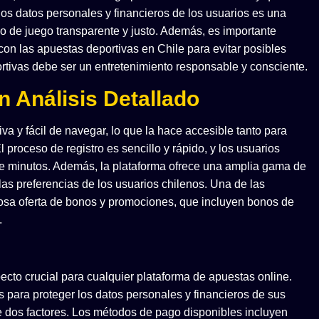
os datos personales y financieros de los usuarios es una
no de juego transparente y justo. Además, es importante
con las apuestas deportivas en Chile para evitar posibles
rtivas debe ser un entretenimiento responsable y consciente.
n Análisis Detallado
iva y fácil de navegar, lo que la hace accesible tanto para
proceso de registro es sencillo y rápido, y los usuarios
e minutos. Además, la plataforma ofrece una amplia gama de
s preferencias de los usuarios chilenos. Una de las
erosa oferta de bonos y promociones, que incluyen bonos de
.
ecto crucial para cualquier plataforma de apuestas online.
para proteger los datos personales y financieros de sus
de dos factores. Los métodos de pago disponibles incluyen