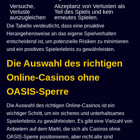
Versuche,
Akzeptanz von Verlusten als
Verluste
Teil des Spiels und kein
auszugleichen
erneutes Spielen.
Die Tabelle verdeutlicht, dass eine proaktive
Herangehensweise an das eigene Spielverhalten
entscheidend ist, um potenzielle Risiken zu minimieren
und ein positives Spielerlebnis zu gewährleisten.
Die Auswahl des richtigen
Online-Casinos ohne
OASIS-Sperre
Die Auswahl des richtigen Online-Casinos ist ein
wichtiger Schritt, um ein sicheres und unterhaltsames
Spielerlebnis zu gewährleisten. Es gibt eine Vielzahl von
Anbietern auf dem Markt, die sich als Casinos ohne
OASIS-Sperre positionieren, aber nicht alle sind