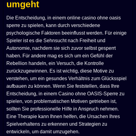
umgeht
Die Entscheidung, in einem online casino ohne oasis
sperre zu spielen, kann durch verschiedene
psychologische Faktoren beeinflusst werden. Für einige
Spieler ist es die Sehnsucht nach Freiheit und
Autonomie, nachdem sie sich zuvor selbst gesperrt
haben. Für andere mag es sich um ein Gefühl der
Rebellion handeln, ein Versuch, die Kontrolle
zurückzugewinnen. Es ist wichtig, diese Motive zu
verstehen, um ein gesundes Verhältnis zum Glücksspiel
aufbauen zu können. Wenn Sie feststellen, dass Ihre
Entscheidung, in einem Casino ohne OASIS-Sperre zu
spielen, von problematischen Motiven getrieben ist,
sollten Sie professionelle Hilfe in Anspruch nehmen.
Eine Therapie kann Ihnen helfen, die Ursachen Ihres
Spielverhaltens zu erkennen und Strategien zu
entwickeln, um damit umzugehen.