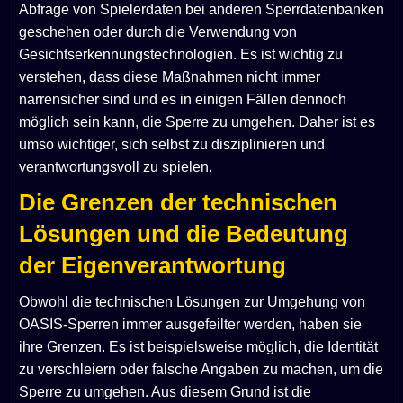
Abfrage von Spielerdaten bei anderen Sperrdatenbanken
geschehen oder durch die Verwendung von
Gesichtserkennungstechnologien. Es ist wichtig zu
verstehen, dass diese Maßnahmen nicht immer
narrensicher sind und es in einigen Fällen dennoch
möglich sein kann, die Sperre zu umgehen. Daher ist es
umso wichtiger, sich selbst zu disziplinieren und
verantwortungsvoll zu spielen.
Die Grenzen der technischen
Lösungen und die Bedeutung
der Eigenverantwortung
Obwohl die technischen Lösungen zur Umgehung von
OASIS-Sperren immer ausgefeilter werden, haben sie
ihre Grenzen. Es ist beispielsweise möglich, die Identität
zu verschleiern oder falsche Angaben zu machen, um die
Sperre zu umgehen. Aus diesem Grund ist die