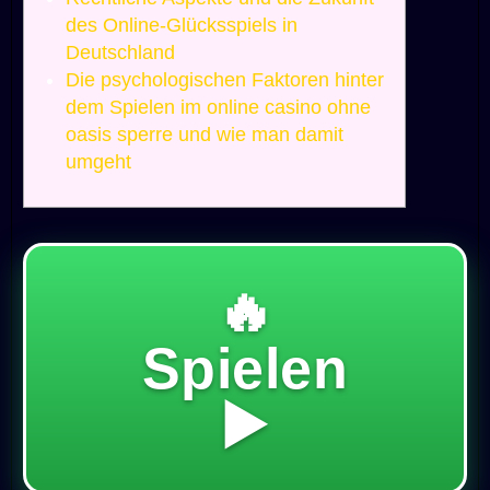
des Online-Glücksspiels in
Deutschland
Die psychologischen Faktoren hinter
dem Spielen im online casino ohne
oasis sperre und wie man damit
umgeht
🔥
Spielen
▶️