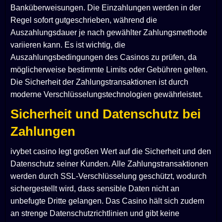
Banküberweisungen. Die Einzahlungen werden in der
Regel sofort gutgeschrieben, während die
Auszahlungsdauer je nach gewählter Zahlungsmethode
variieren kann. Es ist wichtig, die
Auszahlungsbedingungen des Casinos zu prüfen, da
möglicherweise bestimmte Limits oder Gebühren gelten.
Die Sicherheit der Zahlungstransaktionen ist durch
moderne Verschlüsselungstechnologien gewährleistet.
Sicherheit und Datenschutz bei
Zahlungen
ivybet casino legt großen Wert auf die Sicherheit und den
Datenschutz seiner Kunden. Alle Zahlungstransaktionen
werden durch SSL-Verschlüsselung geschützt, wodurch
sichergestellt wird, dass sensible Daten nicht an
unbefugte Dritte gelangen. Das Casino hält sich zudem
an strenge Datenschutzrichtlinien und gibt keine