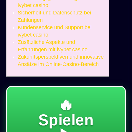
ivybet casino
Sicherheit und Datenschutz bei
Zahlungen
Kundenservice und Support bei
ivybet casino
Zusätzliche Aspekte und
Erfahrungen mit ivybet casino
Zukunftsperspektiven und innovative
Ansätze im Online-Casino-Bereich
🔥
Spielen