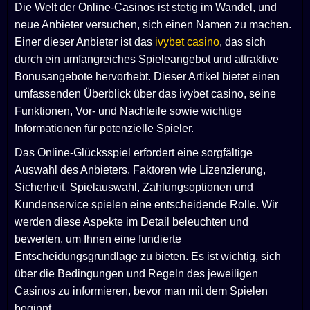
Die Welt der Online-Casinos ist stetig im Wandel, und
neue Anbieter versuchen, sich einen Namen zu machen.
Einer dieser Anbieter ist das
ivybet casino
, das sich
durch ein umfangreiches Spieleangebot und attraktive
Bonusangebote hervorhebt. Dieser Artikel bietet einen
umfassenden Überblick über das
ivybet casino
, seine
Funktionen, Vor- und Nachteile sowie wichtige
Informationen für potenzielle Spieler.
Das Online-Glücksspiel erfordert eine sorgfältige
Auswahl des Anbieters. Faktoren wie Lizenzierung,
Sicherheit, Spielauswahl, Zahlungsoptionen und
Kundenservice spielen eine entscheidende Rolle. Wir
werden diese Aspekte im Detail beleuchten und
bewerten, um Ihnen eine fundierte
Entscheidungsgrundlage zu bieten. Es ist wichtig, sich
über die Bedingungen und Regeln des jeweiligen
Casinos zu informieren, bevor man mit dem Spielen
beginnt.