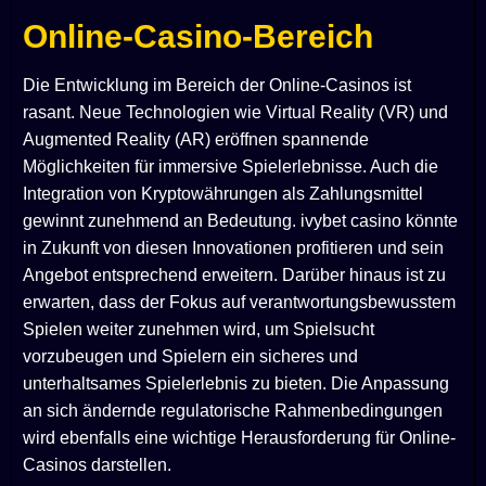
Online-Casino-Bereich
Die Entwicklung im Bereich der Online-Casinos ist
rasant. Neue Technologien wie Virtual Reality (VR) und
Augmented Reality (AR) eröffnen spannende
Möglichkeiten für immersive Spielerlebnisse. Auch die
Integration von Kryptowährungen als Zahlungsmittel
gewinnt zunehmend an Bedeutung. ivybet casino könnte
in Zukunft von diesen Innovationen profitieren und sein
Angebot entsprechend erweitern. Darüber hinaus ist zu
erwarten, dass der Fokus auf verantwortungsbewusstem
Spielen weiter zunehmen wird, um Spielsucht
vorzubeugen und Spielern ein sicheres und
unterhaltsames Spielerlebnis zu bieten. Die Anpassung
an sich ändernde regulatorische Rahmenbedingungen
wird ebenfalls eine wichtige Herausforderung für Online-
Casinos darstellen.