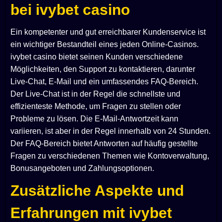
bei ivybet casino
Ein kompetenter und gut erreichbarer Kundenservice ist
ein wichtiger Bestandteil eines jeden Online-Casinos.
ivybet casino bietet seinen Kunden verschiedene
Möglichkeiten, den Support zu kontaktieren, darunter
Live-Chat, E-Mail und ein umfassendes FAQ-Bereich.
Der Live-Chat ist in der Regel die schnellste und
effizienteste Methode, um Fragen zu stellen oder
Probleme zu lösen. Die E-Mail-Antwortzeit kann
variieren, ist aber in der Regel innerhalb von 24 Stunden.
Der FAQ-Bereich bietet Antworten auf häufig gestellte
Fragen zu verschiedenen Themen wie Kontoverwaltung,
Bonusangeboten und Zahlungsoptionen.
Zusätzliche Aspekte und
Erfahrungen mit ivybet