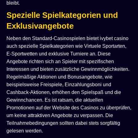
bleibt.
Spezielle Spielkategorien und
Exklusivangebote
Neben den Standard-Casinospielen bietet ivybet casino
auch spezielle Spielkategorien wie Virtuele Sportarten,
E-Sportwetten und exklusive Turniere an. Diese
Angebote richten sich an Spieler mit spezifischen
Interessen und bieten zusätzliche Gewinnmöglichkeiten.
Regelmäßige Aktionen und Bonusangebote, wie
beispielsweise Freispiele, Einzahlungsboni und
Cashback-Aktionen, erhöhen den Spielspaß und die
Gewinnchancen. Es ist ratsam, die aktuellen
Promotionen auf der Website des Casinos zu überprüfen,
um keine attraktiven Angebote zu verpassen. Die
Teilnahmebedingungen sollten dabei stets sorgfältig
gelesen werden.