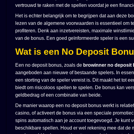
vertrouwd te raken met de spellen voordat je een financi
Het is echter belangrijk om te begrijpen dat aan deze 
lezen van de algemene voorwaarden is essentieel om te
profiteren. Denk aan inzetvereisten, maximale winstlim
van de bonus. Een goed geïnformeerde speler is een suc
Wat is een No Deposit Bonu
Een no deposit bonus, zoals de
browinner no deposit
aangeboden aan nieuwe of bestaande spelers. In essentie
een storting van de speler vereist is. Dit maakt het tot 
biedt om risicoloos spellen te spelen. De bonus kan ver
geldbedrag of een combinatie van beide.
De manier waarop een no deposit bonus werkt is relatief 
casino, of activeert de bonus via een speciale promotie
spins automatisch aan je account toegevoegd. Je kunt v
beschikbare spellen. Houd er wel rekening mee dat de me