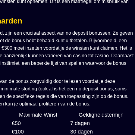
 winsten kunt opnemen. Dit is een maatregel om misbruik van
aarden
d, zijn een cruciaal aspect van no deposit bonussen. Ze geven
met de bonus hebt behaald kunt uitbetalen. Bijvoorbeeld, een
 €300 moet inzetten voordat je de winsten kunt claimen. Het is
e aanzienlijk kunnen variëren van casino tot casino. Daarnaast
nstlimiet, een beperkte lijst van spellen waarvoor de bonus
van de bonus zorgvuldig door te lezen voordat je deze
 minimale storting (ook al is het een no deposit bonus, soms
), en de specifieke regels die van toepassing zijn op de bonus.
en kun je optimaal profiteren van de bonus.
Maximale Winst
Geldigheidstermijn
€50
7 dagen
€100
30 dagen