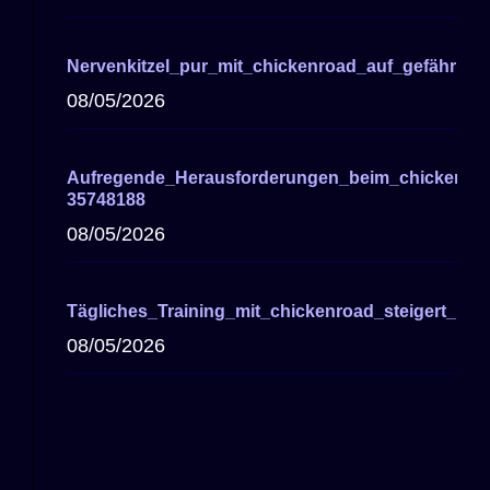
Nervenkitzel_pur_mit_chickenroad_auf_gefährlic
08/05/2026
Aufregende_Herausforderungen_beim_chicken_ro
35748188
08/05/2026
Tägliches_Training_mit_chickenroad_steigert_Kon
08/05/2026