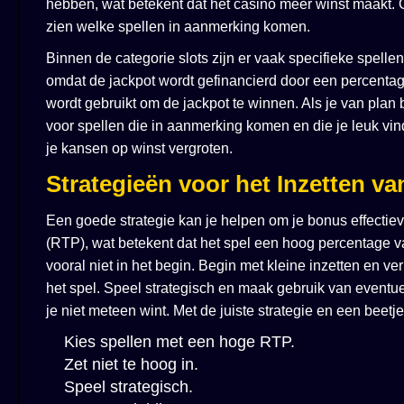
hebben, wat betekent dat het casino meer winst maakt.
zien welke spellen in aanmerking komen.
Binnen de categorie slots zijn er vaak specifieke spellen 
omdat de jackpot wordt gefinancierd door een percentag
wordt gebruikt om de jackpot te winnen. Als je van plan 
voor spellen die in aanmerking komen en die je leuk vin
je kansen op winst vergroten.
Strategieën voor het Inzetten v
Een goede strategie kan je helpen om je bonus effectiev
(RTP), wat betekent dat het spel een hoog percentage van
vooral niet in het begin. Begin met kleine inzetten en v
het spel. Speel strategisch en maak gebruik van eventuel
je niet meteen wint. Met de juiste strategie en een beet
Kies spellen met een hoge RTP.
Zet niet te hoog in.
Speel strategisch.