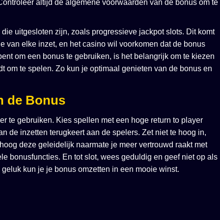
 Controleer altijd de algemene voorwaarden van de bonus om te
die uitgesloten zijn, zoals progressieve jackpot slots. Dit komt
e van elke inzet, en het casino wil voorkomen dat de bonus
bent om een bonus te gebruiken, is het belangrijk om te kiezen
dt om te spelen. Zo kun je optimaal genieten van de bonus en
an de Bonus
er te gebruiken. Kies spellen met een hoge return to player
 de inzetten terugkeert aan de spelers. Zet niet te hoog in,
erhoog deze geleidelijk naarmate je meer vertrouwd raakt met
e bonusfuncties. En tot slot, wees geduldig en geef niet op als
je geluk kun je je bonus omzetten in een mooie winst.