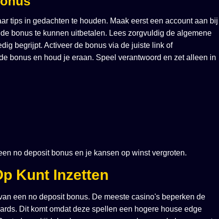
Bonus
aar tips in gedachten te houden. Maak eerst een account aan bij
n om de bonus te kunnen uitbetalen. Lees zorgvuldig de algemene
g begrijpt. Activeer de bonus via de juiste link of
 de bonus en houd je eraan. Speel verantwoord en zet alleen in
 een no deposit bonus en je kansen op winst vergroten.
p Kunt Inzetten
k van een no deposit bonus. De meeste casino's beperken de
chcards. Dit komt omdat deze spellen een hogere house edge