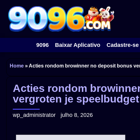
9096
Baixar Aplicativo
Cadastre-se
Home
»
Acties rondom browinner no deposit bonus verg
Acties rondom browinner
vergroten je speelbudget 
wp_administrator
julho 8, 2026