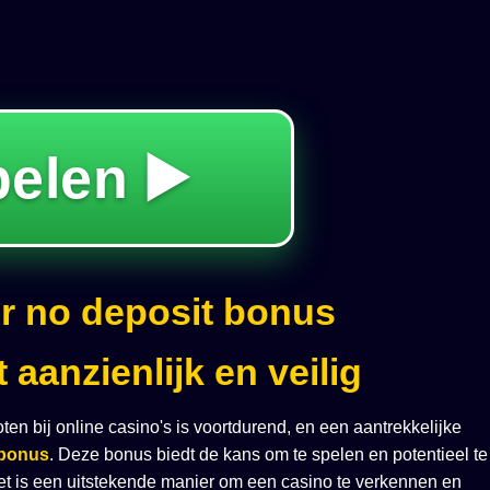
pelen ▶️
r no deposit bonus
aanzienlijk en veilig
en bij online casino's is voortdurend, en een aantrekkelijke
 bonus
. Deze bonus biedt de kans om te spelen en potentieel te
 Het is een uitstekende manier om een casino te verkennen en