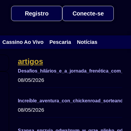
Registro
Conecte-se
Cassino Ao Vivo
Pescaria
Notícias
artigos
Desafios_hilários_e_a_jornada_frenética_com_c
08/05/2026
Increíble_aventura_con_chickenroad_sorteando_e
08/05/2026
Szansa_sprzyja_odważnym_w_grze_plinko_gdzie