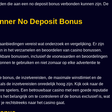
den die aan een no deposit bonus verbonden kunnen zijn. De
inner No Deposit Bonus
aanbiedingen vereist wat onderzoek en vergelijking. Er zijn
zijn in het verzamelen en beoordelen van casino bonussen.
ikbare bonussen, inclusief de voorwaarden en beoordelingen
onnen te gebruiken en niet zomaar op elke advertentie te
e bonus, de inzetvereisten, de maximale winstlimiet en de
 als de inzetvereisten onredelijk hoog zijn. Kijk ook naar de
ere spelers. Een betrouwbaar casino met een goede reputatie
s het belangrijk om te controleren of de bonus exclusief is, wat
je rechtstreeks naar het casino gaat.